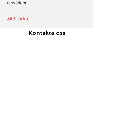
omvärlden.
&lt;Tillbaka
Kontakta oss
Förnamn
Efternamn
E-post
Meddelande