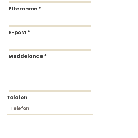
Efternamn
E-post
Meddelande
Telefon
Skicka in